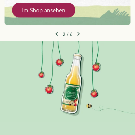
Im Shop ansehen
2
/
6
Vorherige Folie
Nächste Folie